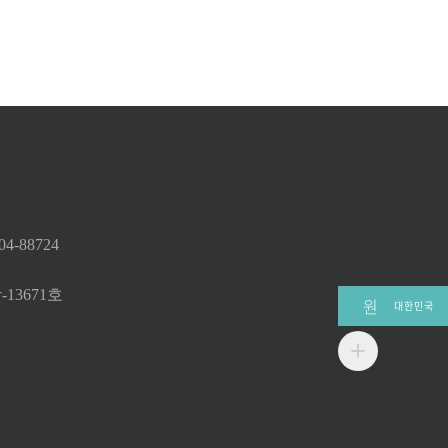
-88724
13671호
원
대한민국