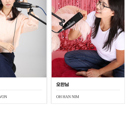
오한님
WON
OH HAN NIM