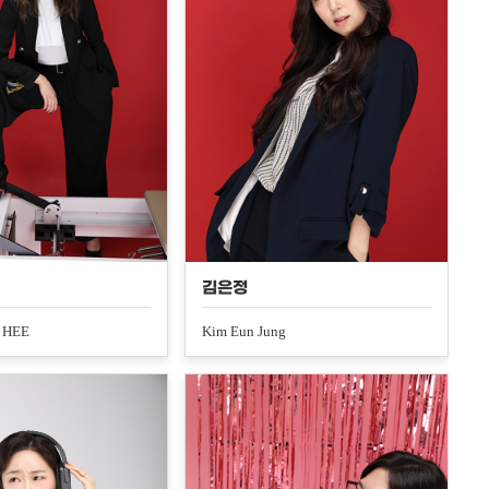
김은정
 HEE
Kim Eun Jung