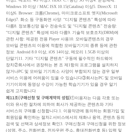
이상2. 메모리: 4G 이상3. HDD: C:\ 공간 5G 이상4. 운영체제:
Windows 10 이상 / MAC ISX 10.15(Catalina) 이상5. DirecrX: 11
이상6. Browser: 크롬(Chrome), 마이크로소프트 엣지(Microsoft
Edge)7. 화소 등 구동화면 사양: “디지털 콘텐츠” 특성에 따라
다름8. 정보통신망 필수 전송속도 및 “디지털 콘텐츠” 전송량:
“디지털 콘텐츠” 특성에 따라 다름9. 기술적 보호조치(DRM)에
관한 사항: 제공된 전용 Player 사용10. 모바일콘텐츠의 경우
모바일 콘텐츠의 이용에 적합한 모바일기기의 종류 등에 관한
정보: Android 8.0 이상, iOS 14이상, 메모리 1.5GB 이상의
단말기11. 기타 “디지털 콘텐츠” 구동에 필수적인 하드웨어
장치②회사에서 권장하는 본 조 제1항의 프로그램을 설치하지
않거나PC 및 모바일 기기최소 사양이 부합되지 않는 경우 일부
서비스 이용에 어려움이 있을 수 있습니다③회사는PC 및 모바일
기기이외에 동영상 수강이 가능한 학습기기가 있을 경우 알기
쉽게 고지합니다
제
11
조
(
구매신청 및 구매계약의 성립
)
①이용자는 다음 각호 또는
이와 유사한 절차에 의하여 회사가 제공하는 콘텐츠와 기타
서비스의 구매를 신청합니다.1. 이용약관에 동의하는 회원가입 및
회원임을 확인하는 절차2.서비스에서의 재화나 용역, 콘텐츠 등의
검색 및 선택과 상세정보 확인3. 구매신청과 구매신청을 위한 정보
(성명, 주소, 전화번호, 전자우편 주소, 휴대전화번호 등) 입력 및