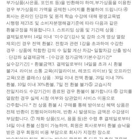
부가상품(사은품, 포인트 등)을 반환해야 하며,부가상품을 이용한
경우 부가상품의 가액을 공제한 나머지를 환불하여 드립니다.④
회사는 온라인 단강좌 및 원격 학습 수강에 대해 평생교육법
시행령 제23조 및 소비자분쟁해결기준에 따라 다음과 같은
환불규정을 적용합니다.1. 스트리밍 상품 및 기간제 상품 :
결제일로부터 14일 이내 ‘미수강’(강사 및 강좌 소개 영상 열람
제외)인 경우 전액 환불2. 전항과 관련 1강을 초과하여 수강한
경우 : 상품에 적합한 강의 수 일할 계산 차감• 일할차감 산출 방식
: 단강좌 실결제금액 – [수강권 정가금액/기본수강기간*
실수강기간] = 환불금액3. 결제일로부터 14일을 초과 시 환불
불가4. 라이브 소통 교육(리얼라이브, 레코드 라이브) 및 오프라인
교육(오픈 클래스) 상품 : 30일 이내 전액 환불, 20일 이내 70%
환불, 10일 이내 30%환불, 7일 전 환불 불가⑤ 교습시작
전일지라도 수강기간이 종료된 경우 환불이 불가합니다.⑥ 강의를
열람한 경우 실제 시청 여부와 상관없이 서비스 이용으로
간주합니다.* 전 상품 환불 시 구매를 통해 받아보신 혜택 상품은
전체 반환이 진행되어야하며, 반환 시 발생되는 금액은 수강생이
부담합니다. ⑦ 재화 상품(도서, 용품 등)은 수령 후 결제일로부터
14일 이내 환불 신청이 가능하며, 회원은 회사로부터 환불 승낙을
받은 경우 회원의 비용 부담으로 회사가 지정한 장소로