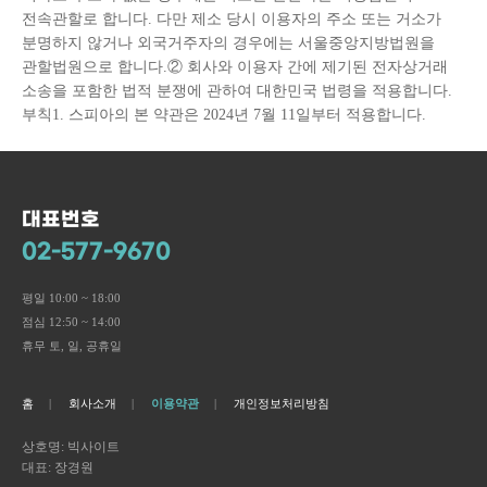
전속관할로 합니다. 다만 제소 당시 이용자의 주소 또는 거소가
분명하지 않거나 외국거주자의 경우에는 서울중앙지방법원을
관할법원으로 합니다.② 회사와 이용자 간에 제기된 전자상거래
소송을 포함한 법적 분쟁에 관하여 대한민국 법령을 적용합니다.
부칙1. 스피아의 본 약관은 2024년 7월 11일부터 적용합니다.
대표번호
02-577-9670
평일 10:00 ~ 18:00
점심 12:50 ~ 14:00
휴무 토, 일, 공휴일
홈
회사소개
이용약관
개인정보처리방침
상호명: 빅사이트
대표: 장경원