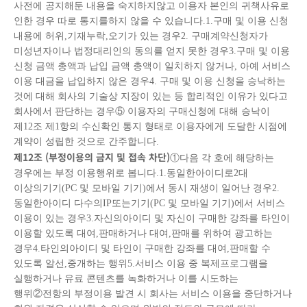
사전에 공지해둔 내용을 숙지하지않고 이용자 본인의 귀책사유로
인한 경우 따로 통지를하지 않을 수 있습니다.1.구매 및 이용 신청
내용에 허위,기재누락,오기가 있는 경우2. 구매계약신청자가
미성년자이나 법정대리인의 동의를 얻지 못한 경우3.구매 및 이용
신청 금액 총액과 납입 금액 총액이 일치하지 않거나, 아예 서비스
이용 대금을 납입하지 않은 경우4. 구매 및 이용 신청을 승낙하는
것에 대해 회사의 기술상 지장이 있는 등 합리적인 이유가 있다고
회사에서 판단하는 경우⑤ 이용자의 구매신청에 대해 승낙이
제12조 제1항의 수신확인 통지 형태로 이용자에게 도달한 시점에
계약이 성립한 것으로 간주합니다.
제
12
조
(
부정이용의 금지 및 접속 차단
)
①다음 각 호에 해당하는
경우에는 부정 이용행위로 봅니다.1.동일한아이디로2대
이상의기기(PC 및 모바일 기기)에서 동시 재생이 일어난 경우2.
동일한아이디 다수의IP또는기기(PC 및 모바일 기기)에서 서비스
이용이 있는 경우3.자신의아이디 및 자신이 구매한 강좌를 타인이
이용할 있도록 대여,판매하거나 대여,판매를 위하여 광고하는
경우4.타인의아이디 및 타인이 구매한 강좌를 대여,판매할 수
있도록 알선,중개하는 행위5.서비스 이용 중 복제프로그램을
실행하거나 유료 콘텐츠를 녹화하거나 이를 시도하는
행위②전항의 부정이용 발견 시 회사는 서비스 이용을 중단하거나