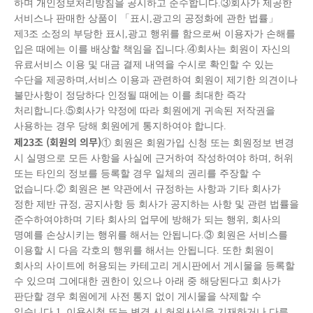
하며 개인정보처리방침을 공시하고 준수합니다.③회사가 제공한
서비스나 판매한 상품이 「표시,광고의 공정화에 관한 법률」
제3조 소정의 부당한 표시,광고 행위를 함으로써 이용자가 손해를
입은 때에는 이를 배상할 책임을 집니다.④회사는 회원이 자신의
유료서비스 이용 및 대금 결제 내역을 수시로 확인할 수 있는
수단을 제공하며,서비스 이용과 관련하여 회원이 제기한 의견이나
불만사항이 정당하다 인정될 때에는 이를 최대한 즉각
처리합니다.⑤회사가 약정에 따라 회원에게 귀속된 저작권을
사용하는 경우 당해 회원에게 통지하여야 합니다.
제
23
조
(
회원의 의무
)
① 회원은 회원가입 신청 또는 회원정보 변경
시 실명으로 모든 사항을 사실에 근거하여 작성하여야 하며, 허위
또는 타인의 정보를 등록할 경우 일체의 권리를 주장할 수
없습니다.② 회원은 본 약관에서 규정하는 사항과 기타 회사가
정한 제반 규정, 공지사항 등 회사가 공지하는 사항 및 관련 법률을
준수하여야하며 기타 회사의 업무에 방해가 되는 행위, 회사의
명예를 손상시키는 행위를 해서는 안됩니다.③ 회원은 서비스를
이용할 시 다음 각호의 행위를 해서는 안됩니다. 또한 회원이
회사의 사이트에 허용되는 카테고리 게시판에서 게시물을 등록할
수 있으며 그에대한 권한이 있으나 아래 중 해당된다고 회사가
판단할 경우 회원에게 사전 통지 없이 게시물을 삭제할 수
있습니다.1. 이용신청 또는 변경 시 허위사실을 기재하거나 다른