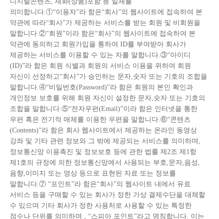
디지털콘텐츠, 재화(상품)포함 등 일체를
의미합니다.①“이용자”라 함은“회사”의 웹사이트에 접속하여 본
약관에 따라“회사”가 제공하는 서비스를 받는 회원 및 비회원을
말합니다.②“회원”이라 함은“회사”의 웹사이트에 접속하여 본
약관에 동의하고 회원가입을 통하여 ID를 부여받아 회사가
제공하는 서비스를 이용할 수 있는 자를 말합니다.③“아이디
(ID)”라 함은 회원 식별과 회원의 서비스 이용을 위하여 회원
자신이 선정하고“회사”가 승인하는 문자,숫자 또는 기호의 조합을
말합니다.④“비밀번호(Password)”라 함은 회원의 본인 확인과
개인정보 보호를 위해 회원 자신이 설정한 문자,숫자 또는 기호의
조합을 말합니다.⑤“전자우편(Email)”이라 함은 인터넷을 통한
우편 혹은 전기적 매체를 이용한 우편을 말합니다.⑥“콘텐츠
(Contents)”라 함은 회사 웹사이트에서 제공하는 온라인 동영상
강좌 및 기타 관련 정보와 그 밖에 제공되는 서비스를 의미하며,
정보통신망 이용촉진 및 정보보호 등에 관한 법률 제2조 제1항
제1호의 규정에 의한 정보통신망에서 사용되는 부호,문자,음성,
음향,이미지 또는 영상 등으로 표현된 자료 또는 정보를
말합니다.⑦ “포인트”라 함은“회사”의 웹사이트 내에서 유료
서비스 등을 구매할 수 있는 회사가 정한 가상 결제수단을 대체할
수 있으며 기타 회사가 정한 사용처로 사용할 수 있는 특정한
점수나 단위를 의미하며 , “스피아 포인트”라고 명칭합니다. 이는