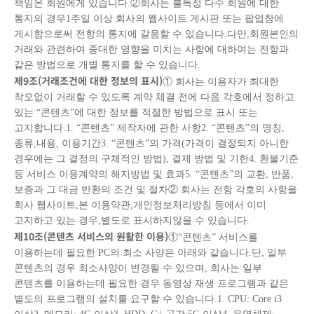
책임은 회원에게 있습니다.②회사는 불특정 다수 회원에 대한
통지의 경우1주일 이상 회사의 웹사이트 게시판 또는 팝업창에
게시함으로써 전항의 통지에 갈음할 수 있습니다.다만,회원본인의
거래와 관련하여 중대한 영향을 미치는 사항에 대하여는 전항과
같은 방법으로 개별 통지를 할 수 있습니다.
제
9
조
(
거래조건에 대한 정보의 표시
)
① 회사는 이용자가 최대한
착오없이 거래할 수 있도록 계약 체결 전에 다음 각호에서 정하고
있는 “콘텐츠”에 대한 정보를 적절한 방법으로 표시 또는
고지합니다.1. “콘텐츠” 제작자에 관한 사항2. “콘텐츠”의 명칭,
종류,내용, 이용기간3. “콘텐츠”의 가격(가격이 결정되지 아니한
경우에는 그 결정의 구체적인 방법), 결제 방법 및 기한4. 환불기준
등 서비스 이용계약의 해지방법 및 효과5. “콘텐츠”의 교환, 반품,
보증과 그 대금 반환의 조건 및 절차② 회사는 전항 각호의 사항을
회사 웹사이트,본 이용약관,개인정보처리방침 등에서 이미
고지하고 있는 경우,별도로 표시하지않을 수 있습니다.
제
10
조
(
콘텐츠 서비스의 원활한 이용
)
①“콘텐츠” 서비스를
이용하는데 필요한 PC의 최소 사양은 아래와 같습니다.단, 일부
콘텐츠의 경우 최소사양이 변경될 수 있으며, 회사는 일부
콘텐츠를 이용하는데 필요한 경우 동영상 재생 프로그램과 같은
별도의 프로그램의 설치를 요구할 수 있습니다.1. CPU: Core i3