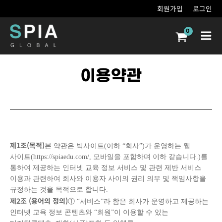
콘텐츠로
회원가입
로그인
건너뛰기
Main
Men
이용약관
제
1
조
(
목적
)
본 약관은 빅사이트(이하 “회사”)가 운영하는 웹
사이트(https://spiaedu.com/, 모바일을 포함하며 이하 같습니다.)를
통하여 제공하는 인터넷 교육 정보 서비스 및 관련 제반 서비스
이용과 관련하여 회사와 이용자 사이의 권리 의무 및 책임사항을
규정하는 것을 목적으로 합니다.
제
2
조
(
용어의 정의
)
① “서비스”라 함은 회사가 운영하고 제공하는
인터넷 교육 정보 콘텐츠와 “회원”이 이용할 수 있는