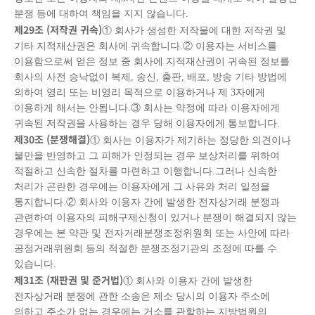
분쟁 등에 대하여 책임을 지지 않습니다.
제
29
조
(
저작권 귀속
)
① 회사가 생성한 저작물에 대한 저작권 및
기타 지적재산권은 회사에 귀속합니다.② 이용자는 서비스를
이용함으로써 얻은 정보 중 회사에 지적재산권이 귀속된 정보를
회사의 사전 승낙없이 복제, 송신, 출판, 배포, 방송 기타 방법에
의하여 영리 또는 비영리 목적으로 이용하거나 제 3자에게
이용하게 해서는 안됩니다.③ 회사는 약정에 따라 이용자에게
귀속된 저작권을 사용하는 경우 당해 이용자에게 통보합니다.
제
30
조
(
분쟁해결
)
① 회사는 이용자가 제기하는 정당한 의견이나
불만을 반영하고 그 피해가 인정되는 경우 보상처리를 위하여
적절하고 신속한 절차를 마련하고 이행합니다.그러나 신속한
처리가 곤란한 경우에는 이용자에게 그 사유와 처리 일정을
통지합니다.② 회사와 이용자 간에 발생한 전자상거래 분쟁과
관련하여 이용자의 피해구제신청이 있거나 분쟁이 해결되지 않는
경우에는 본 약관 및 전자거래분쟁조정위원회 또는 사안에 따라
공정거래위원회 등의 적절한 분쟁조정기관의 조정에 따를 수
있습니다.
제
31
조
(
재판권 및 준거법
)
① 회사와 이용자 간에 발생한
전자상거래 분쟁에 관한 소송은 제소 당시의 이용자 주소에
의하고 주소가 없는 경우에는 거소를 관할하는 지방법원의