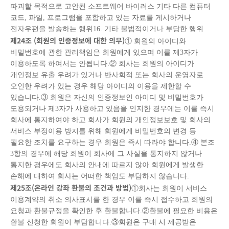
파괴할 목적으로 고안된 소프트웨어 바이러스 기타 다른 컴퓨터
코드, 파일, 프로그램을 포함하고 있는 자료를 게시하거나
전자우편을 발송하는 행위16. 기타 불법적이거나 부당한 행위
제
24
조
(
회원의 인증정보에 대한 의무
)
① 회원의 아이디와
비밀번호에 관한 관리책임은 회원에게 있으며 이를 제3자가
이용하도록 하여서는 안됩니다.② 회사는 회원의 아이디가
개인정보 유출 우려가 있거나 반사회적 또는 회사의 운영자로
오인한 우려가 있는 경우 해당 아이디의 이용을 제한할 수
있습니다.③ 회원은 자신의 인증정보인 아이디 및 비밀번호가
도용되거나 제3자가 사용하고 있음을 인지한 경우에는 이를 즉시
회사에 통지하여야 하고 회사가 회원의 개인정보보호 및 회사의
서비스 부정이용 방지를 위해 회원에게 비밀번호의 변경 등
필요한 조치를 요구하는 경우 회원은 즉시 따라야 합니다.④ 본조
3항의 경우에 해당 회원이 회사에 그 사실을 통지하지 않거나
통지한 경우에도 회사의 안내에 따르지 않아 회원에게 발생한
손해에 대하여 회사는 어떠한 책임도 부담하지 않습니다.
제
25
조
(
온라인 강좌 환불의 조건과 방법
)
①회사는 회원이 서비스
이용계약의 취소 의사표시를 한 경우 이를 즉시 접수하고 회원의
요청과 환불규정을 확인한 후 환불합니다.②환불에 필요한 비용은
환불 신청한 회원이 부담합니다.③회원은 구매 시 제공받은