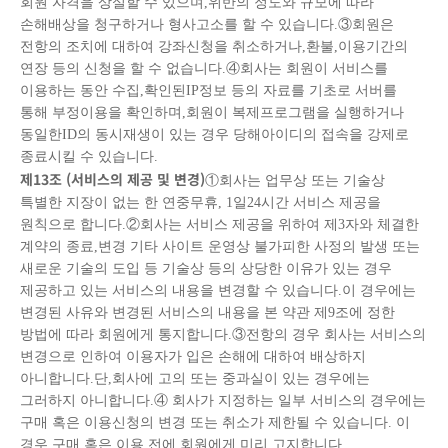
회원 자격을 상실할 수 있으며,위반의 정도와 규모에 따라
손해배상을 청구하거나 형사고소를 할 수 있습니다.③회원은
전항의 조치에 대하여 강좌신청을 취소하거나,환불,이용기간의
연장 등의 신청을 할 수 없습니다.④회사는 회원이 서비스를
이용하는 동안 수집,확인된IP정보 등의 자료를 기초로 서버를
통해 부정이용을 확인하며,회원이 복제프로그램을 실행하거나
동일한ID의 동시재생이 있는 경우 당해아이디의 접속을 강제로
종료시킬 수 있습니다.
제
13
조
(
서비스의 제공 및 변경
)
①회사는 업무상 또는 기술상
특별한 지장이 없는 한 연중무휴, 1일24시간 서비스 제공을
원칙으로 합니다.②회사는 서비스 제공을 위하여 제3자와 체결한
계약의 종료,변경 기타 사이트 운영상 불가피한 사정의 발생 또는
새로운 기술의 도입 등 기술상 등의 상당한 이유가 있는 경우
제공하고 있는 서비스의 내용을 변경할 수 있습니다.이 경우에는
변경된 사유와 변경된 서비스의 내용을 본 약관 제9조에 정한
방법에 따라 회원에게 통지합니다.③전항의 경우 회사는 서비스의
변경으로 인하여 이용자가 입은 손해에 대하여 배상하지
아니합니다.단,회사에 고의 또는 중과실이 있는 경우에는
그러하지 아니합니다.④ 회사가 지정하는 일부 서비스의 경우에는
구매 혹은 이용신청의 변경 또는 취소가 제한될 수 있습니다. 이
경우 구매 혹은 이용 전에 회원에게 미리 고지합니다.