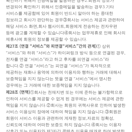
확인하기 위해서 인증메일을 발송하는 경우2.회원의 정보가
변경되어 확인하기 위해서 인증메일을 발송하는 경우3.기타
서비스를 제공함에 있어 회원이 반드시 알아야 하는 중대한
정보라고 회사가 판단하는 경우③회사는 서비스 제공과 관련하여
해당 서비스 화면,회사 웹사이트,회원에게 전송하는 전자우편
등에 광고를 게재할 수 있습니다④회사는 업무제휴로 인해 회사의
제휴사에 회원의 정보를 제공할 수 있습니다.
제
27
조
(
연결
“
서비스
”
와 피연결
“
서비스
”
간의 관계
)
① 상위
“서비스”와 하위 “서비스”가 하이퍼링크 방식 등으로 연결된 경우,
전자를 연결 “서비스”라고 하고 후자를 피연결 서비스”라
합니다.② 연결 “서비스”는 피연결 “서비스”가 독자적으로
제공하는 재화나 용역에 의하여 이용자와 행하는 거래에 대해서
보증책임을 지지 않는다는 뜻을 연결 “서비스”에서 명시한
경우에는 그 거래에 대한 보증책임을 지지 않습니다.
제
28
조
(
면책
)
①회사는 천재지변 또는 이에 준하는 불가항력으로
인하여 서비스를 제공할 수 없게 된 경우에는 서비스 제공에 관한
책임을 지지 않습니다.②회사는 회원의 귀책사유로 인하여 발생한
서비스 이용상의 장애에 대하여 책임을 지지 않습니다.③회원은
회원이 서비스 이용과 관련하여 게재한 정보,자료의 정확성,
신뢰도에 대하여 어떠한 보증도 하지 않습니다.④회사는 이용자
상호간 또는 이용자와 제3자간 콘텐츠 이용을 매개로 하여 발생한