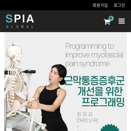
콘텐츠로
회원가입
로그인
건너뛰기
Main
Men
근막통증증후군
개선을
위한
프로그래밍
수량