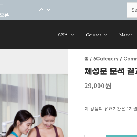
[코스소개] 척추 안정성을 위한 핸드온스킬 말레이시아어 코스 오픈
Sear
for:
SPIA
Courses
Master
체성분
홈
/
6Category
/
Comm
분석
결과지
체성분 분석 결
리딩
스킬
29,000
원
수량
이 상품의 유효기간은 1개