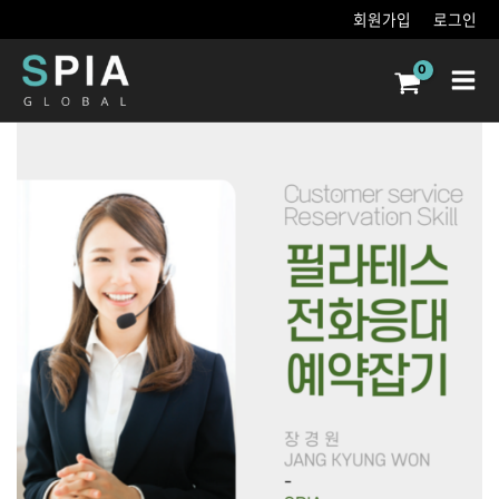
콘텐츠로
회원가입
로그인
건너뛰기
Main
Men
필라테스센터
전화응대
&
예약잡기
수량