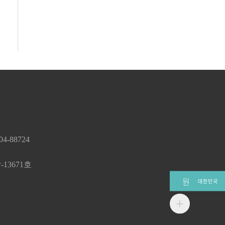
-88724
13671호
원
대한민국