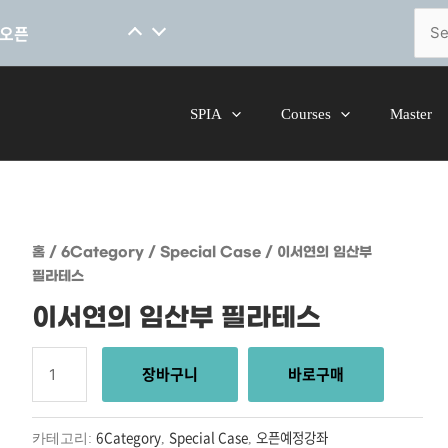
 오픈
Sear
for:
SPIA
Courses
Master
이서연의
홈
/
6Category
/
Special Case
/ 이서연의 임산부
임산부
필라테스
필라테스
수량
이서연의 임산부 필라테스
장바구니
바로구매
6Category
Special Case
오픈예정강좌
카테고리:
,
,