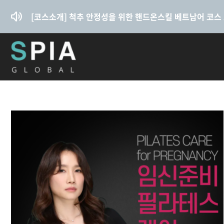
콘텐츠로
[코스소개] 척추 안정성을 위한 핸드온스킬 베트남어 코스
건너뛰기