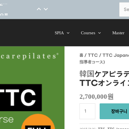
[코스소개] 척추 안정성을 위한 핸드온스킬 말레이시아어 코스 오픈
Sear
for:
SPIA
Courses
Master
韓国ケアピラティス指導
홈
/
TTC
/
TTC Japan
TTCオンラインコース
指導者コース）
（Full
指導者コース）
韓国ケアピラ
수량
TTCオンライ
2,700,000
원
장바구니