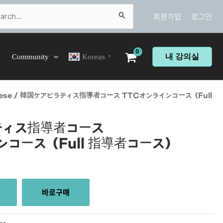
ch
회원가입
로그인
내 강의실
Community
Korean
▼
者コース
ese
/ 韓国ケアピラティス指導者コース TTCオンラインコース（Full
ティス指導者コース
ンコース（Full 指導者コース）
바로구매