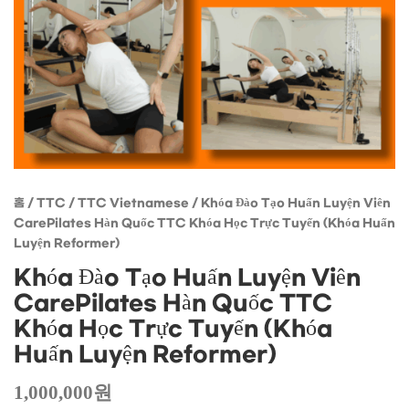
Huấn
Luyện
Reformer)
수량
홈
/
TTC
/
TTC Vietnamese
/ Khóa Đào Tạo Huấn Luyện Viên
CarePilates Hàn Quốc TTC Khóa Học Trực Tuyến (Khóa Huấn
Luyện Reformer)
Khóa Đào Tạo Huấn Luyện Viên
CarePilates Hàn Quốc TTC
Khóa Học Trực Tuyến (Khóa
Huấn Luyện Reformer)
1,000,000
원