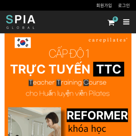
콘텐츠로
회원가입
로그인
건너뛰기
Main
Men
Khóa
Đào
Tạo
Huấn
Luyện
Viên
CarePilates
Hàn
Quốc
TTC
Khóa
Học
Trực
Tuyến
(Khóa