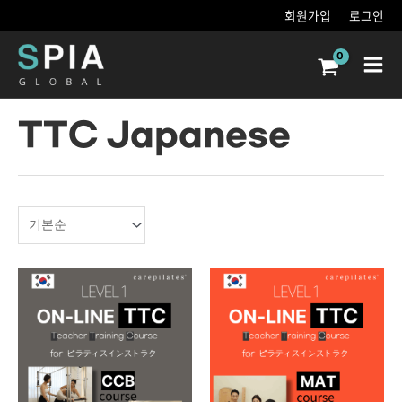
콘텐츠로
회원가입
로그인
건너뛰기
Main
Men
TTC Japanese