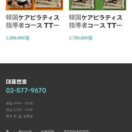
韓国ケアピラティス
韓国ケアピラティス
指導者コース TTC
指導者コース TTC
オンラインコース
オンラインコース
1,000,000
원
2,700,000
원
（Reformer コー
（Full 指導者コー
ス）
ス）
대표번호
02-577-9670
평일 10:00 ~ 18:00
점심 12:50 ~ 14:00
휴무 토, 일, 공휴일
홈
회사소개
이용약관
개인정보처리방침