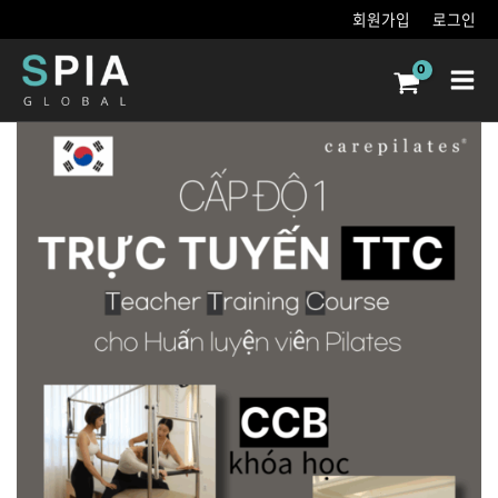
콘텐츠로
회원가입
로그인
건너뛰기
Main
Men
Khóa
Đào
Tạo
Huấn
Luyện
Viên
CarePilates
Hàn
Quốc
TTC
Khóa
Học
Trực
Tuyến
(Khóa