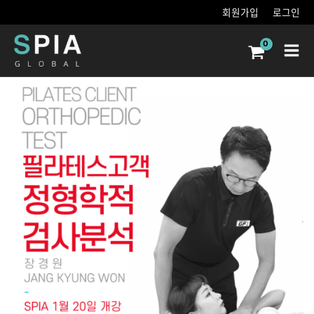
콘텐츠로
회원가입
로그인
건너뛰기
Main
Men
필라테스
레슨전
정형학적
검사
분석
수량