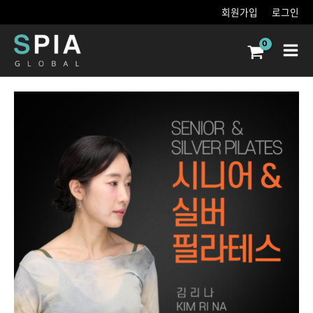
콘텐츠로
회원가입
로그인
건너뛰기
Main
Men
김리나의
시니어
필라테스
수량