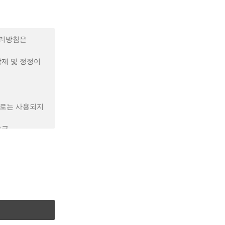
원 자신이 설정한
우편 혹은 전기적
는 온라인 동영상
 정보보호 등에
처리방침은
향,이미지 또는
에서 유료
삭제 및 정정이
 정한 사용처로
구매 시 실제
대한 보상으로
니다. 포인트는
도로는 사용되지
사 또는 회원이
조 (회사 정보와
요금
번호(소비자의
보관리책임자 등을
 사용
을 위배하지
일자 및
 제공 및 광고
면을 통해
거나 중대한
 문자메시지
원에게 7일
 또는