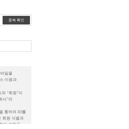
중복 확인
 모바일을
비스 이용과
.
츠와 “회원”이
회사”의
 통하여 ID를
은 회원 식별과
기호의 조합을