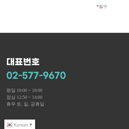
1) 회원으로부
통지하였음에도 
*
필수
시에 해당 데이터
것으로 합니다.
2) 관계법령의
없으며 이 경우
기간 동안 회원
있는 경우에는 
- 표시/광고에 
제
4
조
(
서비스의 
- 계약 또는 청
디지털콘텐츠에 
- 대금결제 및 
디지털콘텐츠 전
- 소비자의 불만
서비스 제공자와의
- 신용정보의 수
일부 서비스를 
대표번호
- 통신비밀보호
변경사유, 변경
회사가 제공하기
3. 개인정보 제3
02-577-9670
사유를 이용자에
회사는 회원의 
손해가 발생한 
- 회원이 사전에
수 있습니다. 
평일 10:00 ~ 18:00
- 법령의 규정
서비스의 일부 또
점심 12:50 ~ 14:00
경우
관련 법률에 특
휴무 토, 일, 공휴일
제
5
조
(
서비스의 
4. 개인정보처리
서비스용 설비의
1) 회사는 서비
전기통신 서비스
Korean
위탁대상자 위탁
▼
방법으로 회원에