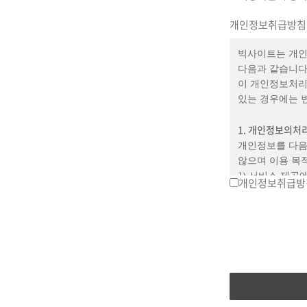
말합니다.④“비밀
문자,숫자 또는 
개인정보취급방침
매체를 이용한 우
강좌 및 기타 
빅사이트는 개인
관한 법률 제2조
다음과 같습니다
영상 등으로 표현
이 개인정보처리
서비스 등을 구
있는 경우에는 
사용할 수 있는 
결제 금액의 일
1. 개인정보의처
무상 적립됩니다
개인정보를 다음
일부 서비스에 한
않으며 이용 목
구독 상품 등의
1) 서비스 제공
개인정보취급방
약관의 명시 및 
결제, 본인인증,
불만을 처리하는
2) 회원제 서비
이용자가 쉽게 
방지, 가입의사 
않는 범위에서 
3) 마케팅 및 
개정사유를 명시
게재
적용일자 14일
4) 접속 빈도 
사항의 변경의 
등으로 발송하여
2. 개인정보 처리
기간 내에 의시