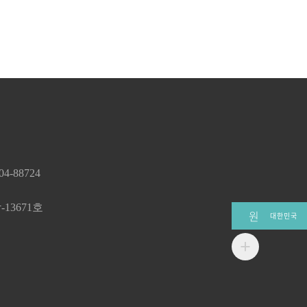
 회원탈퇴 완료
약관에 동의한
을 적용할 수
 정한 일정한
 특별한 사정이
는
)
 배송 및
 법률)
경, 외부
한 법률)
 있는 전부 또는
률)
 있는 경우에는
 게시합니다.④
경우 회사는 그
-88724
 변경에 의해
 예외로 합니다.
 의거하여 보상할
13671호
무료로 제공되는
원
대한민국
의 요구가 있는
으며 이에 대해
니다.1.
간통신사업자가
니다.
는 제8조의
는 경우 사후에