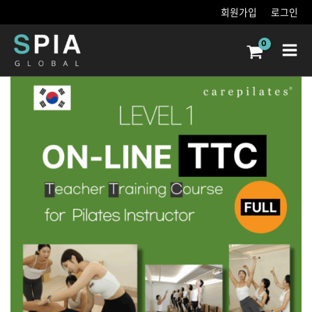
콘텐츠로
회원가입
로그인
건너뛰기
Main
Men
Korea
CarePilates
Instructor
Full
Course
TTC
Online
Course
수량