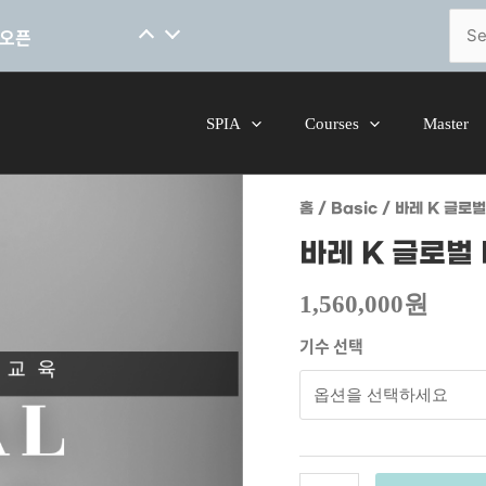
[코스소개] 척추 안정성을 위한 핸드온스킬 말레이시아어 코스 오픈
Sear
for:
 오픈
SPIA
Courses
Master
바레
홈
/
Basic
/ 바레 K 글로
K
글로벌
바레 K 글로벌
바레
지도자
1,560,000
원
과정
충남공주4기
기수 선택
수량