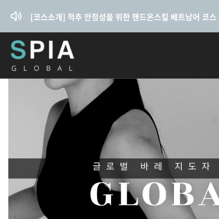
콘텐츠로
건너뛰기
[코스소개] 척추 안정성을 위한 핸드온스킬 베트남어 코스