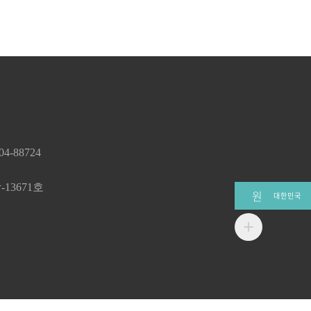
-88724
13671호
원
대한민국