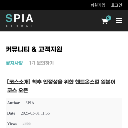
콘텐츠로
회원가입
로그인
건너뛰기
Main
Men
커뮤니티 & 고객지원
공지사항
1:1 문의하기
[코스소개] 척추 안정성을 위한 핸드온스킬 일본어
코스 오픈
Author
SPIA
Date
2025-03-31 11:56
Views
2866