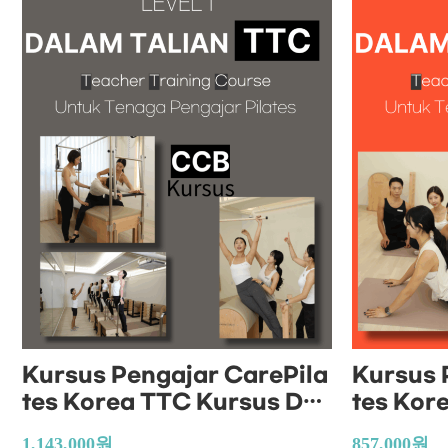
Kursus Pengajar CarePila
Kursus 
tes Korea TTC Kursus Dal
tes Kor
am Talian (Kursus CCB)
am Tali
1,143,000
원
857,000
원