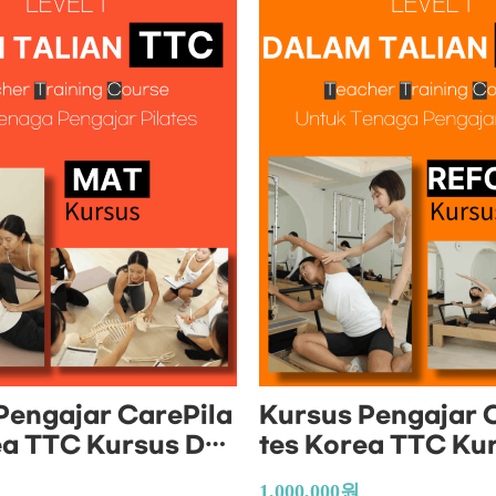
Pengajar CarePila
Kursus Pengajar 
ea TTC Kursus Dal
tes Korea TTC Ku
an (Kursus Pengaj
am Talian (Kursu
1,000,000
원