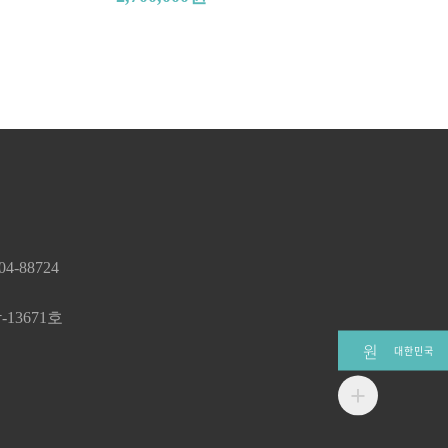
ar Penuh)
-88724
13671호
원
대한민국