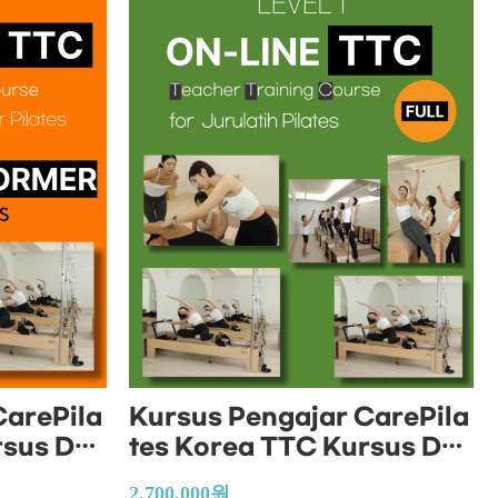
CarePila
Kursus Pengajar CarePila
rsus Dal
tes Korea TTC Kursus Dal
s Reform
am Talian (Kursus Pengaj
2,700,000
원