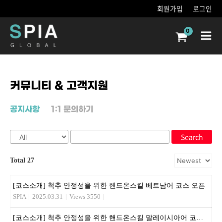
콘텐츠로
회원가입
로그인
건너뛰기
Main
Men
커뮤니티 & 고객지원
공지사항
1:1 문의하기
Search
Total 27
[코스소개] 척추 안정성을 위한 핸드온스킬 베트남어 코스 오픈
SPIA
|
2025.03.31
|
Views 3550
|
[코스소개] 척추 안정성을 위한 핸드온스킬 말레이시아어 코스 오픈