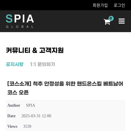
콘텐츠로
회원가입
로그인
건너뛰기
Main
Men
커뮤니티 & 고객지원
공지사항
1:1 문의하기
[코스소개] 척추 안정성을 위한 핸드온스킬 베트남어
코스 오픈
Author
SPIA
Date
2025-03-31 12:00
Views
3539