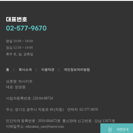
대표번호
02-577-9670
평일 10:00 ~ 18:00
점심 12:50 ~ 14:00
휴무 토, 일, 공휴일
홈
회사소개
이용약관
개인정보처리방침
상호명: 빅사이트
대표: 장경원
사업자등록번호: 220-04-88724
주소: 경기도 광주시 직동로 49 (직동) 연락처: 02-577-9670
민간자격 등록번호 : 2016-004472호 통신판매 신고번호 : 강남-13671호
이메일주소: education_care@naver.com
원
대한민국