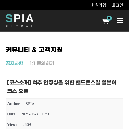
콘텐츠로
회원가입
로그인
건너뛰기
Main
Men
커뮤니티 & 고객지원
공지사항
1:1 문의하기
[코스소개] 척추 안정성을 위한 핸드온스킬 일본어
코스 오픈
Author
SPIA
Date
2025-03-31 11:56
Views
2869