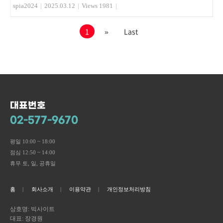
spia2024
|
2025.03.12
|
Views 1981
|
1
»
Last
대표번호
02-577-9670
평일 10:00 ~ 18:00
점심 12:50 ~ 14:00
휴무 토, 일, 공휴일
홈
회사소개
이용약관
개인정보처리방침
상호명: 빅사이트
대표: 장경원