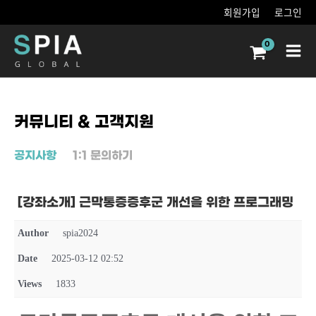
콘텐츠로
회원가입
로그인
건너뛰기
Main
Men
커뮤니티 & 고객지원
공지사항
1:1 문의하기
[강좌소개] 근막통증증후군 개선을 위한 프로그래밍
Author
spia2024
Date
2025-03-12 02:52
Views
1833