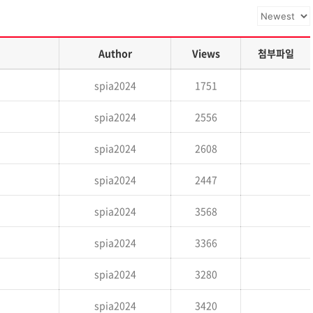
Author
Views
첨부파일
spia2024
1751
spia2024
2556
spia2024
2608
spia2024
2447
spia2024
3568
spia2024
3366
spia2024
3280
spia2024
3420