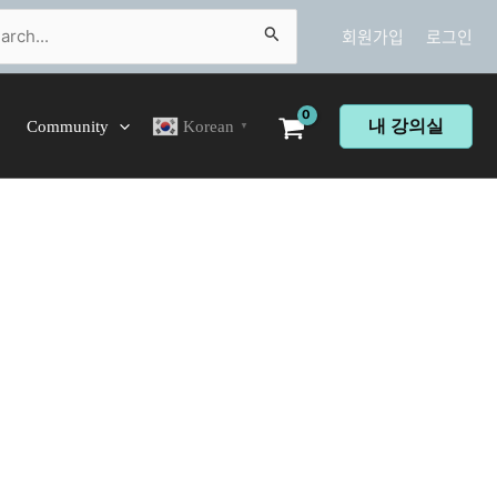
ch
회원가입
로그인
내 강의실
Community
Korean
▼