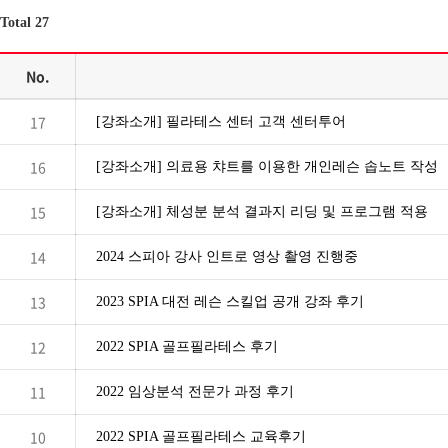
Total 27
No.
17
[강좌소개] 필라테스 센터 고객 센터투어
16
[강좌소개] 의료용 챠트를 이용한 개인레슨 솝노트 작성
15
[강좌소개] 체성분 분석 결과지 리딩 및 프로그램 적용
14
2024 스피아 강사 인트로 영상 촬영 진행중
13
2023 SPIA 대전 레슨 스킬업 공개 강좌 후기
12
2022 SPIA 골프필라테스 후기
11
2022 임상분석 전문가 과정 후기
10
2022 SPIA 골프필라테스 교육후기